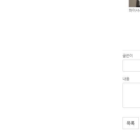
하이샤
글쓴이
내용
목록