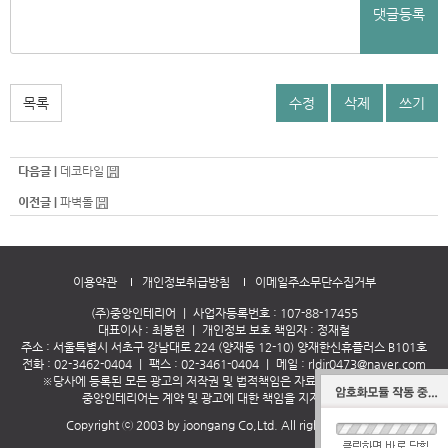
댓글등록
목록
수정
삭제
쓰기
다음글 |
데코타일
이전글 |
파벽돌
이용약관
개인정보취급방침
이메일주소무단수집거부
(주)중앙인테리어
｜
사업자등록번호 : 107-88-17455
대표이사 : 최봉헌
｜
개인정보 보호 책임자 : 정재철
주소 : 서울특별시 서초구 강남대로 224 (양재동 12-10) 양재한신휴플러스 B101호
전화 :
02-3462-0404
｜
팩스 : 02-3461-0404
｜
메일 :
rldjr0473@naver.com
※당사에 등록된 모든 광고의 저작권 및 법적책임은 자료제공자에 있으므로
중앙인테리어는 계약 및 광고에 대한 책임을 지지 않습니다
Copyright ⓒ 2003 by joongang Co,Ltd. All rights reserved.